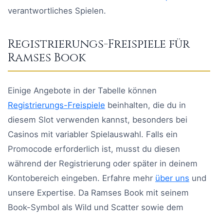
verantwortliches Spielen.
Registrierungs-Freispiele für
Ramses Book
Einige Angebote in der Tabelle können
Registrierungs-Freispiele
beinhalten, die du in
diesem Slot verwenden kannst, besonders bei
Casinos mit variabler Spielauswahl. Falls ein
Promocode erforderlich ist, musst du diesen
während der Registrierung oder später in deinem
Kontobereich eingeben. Erfahre mehr
über uns
und
unsere Expertise. Da Ramses Book mit seinem
Book-Symbol als Wild und Scatter sowie dem