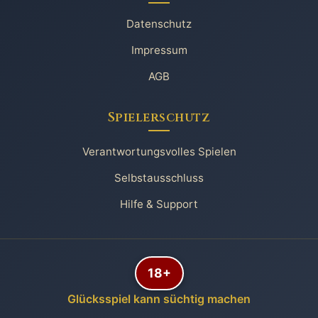
Datenschutz
Impressum
AGB
Spielerschutz
Verantwortungsvolles Spielen
Selbstausschluss
Hilfe & Support
18+
Glücksspiel kann süchtig machen