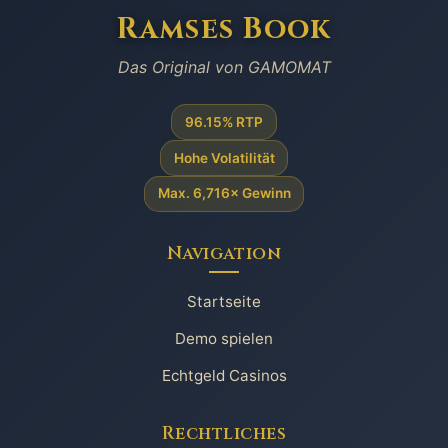
Ramses Book
Das Original von GAMOMAT
96.15% RTP
Hohe Volatilität
Max. 6,716× Gewinn
Navigation
Startseite
Demo spielen
Echtgeld Casinos
Rechtliches